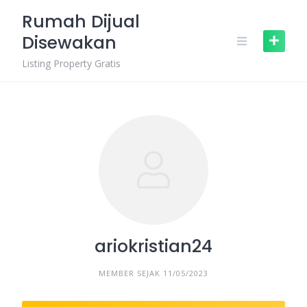
Skip
Rumah Dijual
to
Disewakan
content
Listing Property Gratis
ariokristian24
MEMBER SEJAK 11/05/2023