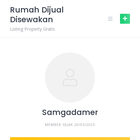
Skip
Rumah Dijual
to
Disewakan
content
Listing Property Gratis
Samgadamer
MEMBER SEJAK 20/05/2023