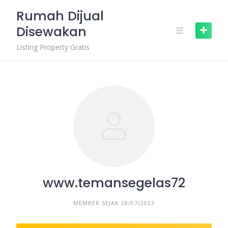
Skip
Rumah Dijual
to
Disewakan
content
Listing Property Gratis
www.temansegelas72
MEMBER SEJAK 28/07/2023