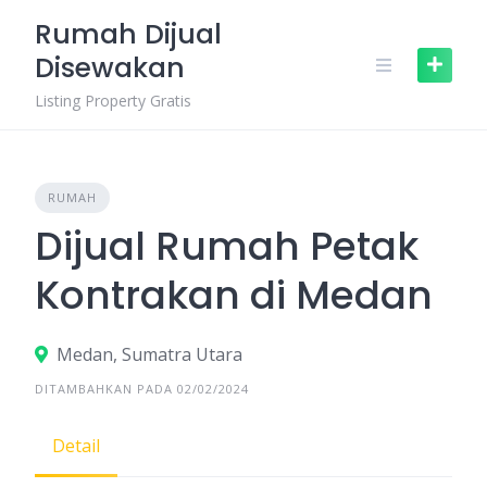
Skip
Rumah Dijual
to
Disewakan
content
Listing Property Gratis
RUMAH
Dijual Rumah Petak
Kontrakan di Medan
Medan, Sumatra Utara
DITAMBAHKAN PADA 02/02/2024
Detail