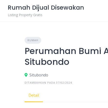
Skip
Rumah Dijual Disewakan
to
content
Listing Property Gratis
RUMAH
Perumahan Bumi 
Situbondo
Situbondo
DITAMBAHKAN PADA 07/02/2024
Detail