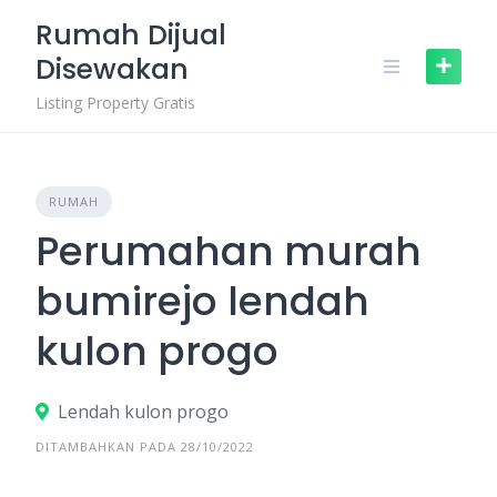
Skip
Rumah Dijual
to
Disewakan
content
Listing Property Gratis
RUMAH
Perumahan murah
bumirejo lendah
kulon progo
Lendah kulon progo
DITAMBAHKAN PADA 28/10/2022