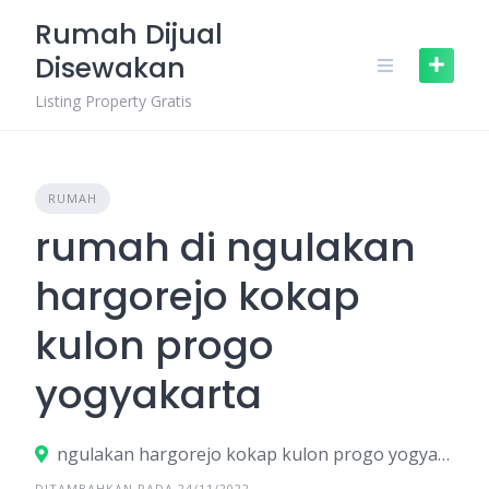
Skip
Rumah Dijual
to
Disewakan
content
Listing Property Gratis
RUMAH
rumah di ngulakan
hargorejo kokap
kulon progo
yogyakarta
ngulakan hargorejo kokap kulon progo yogyakarta
DITAMBAHKAN PADA 24/11/2022