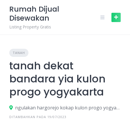
Skip
Rumah Dijual
to
Disewakan
content
Listing Property Gratis
TANAH
tanah dekat
bandara yia kulon
progo yogyakarta
ngulakan hargorejo kokap kulon progo yogyakarta
DITAMBAHKAN PADA 19/07/2023