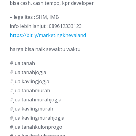
bisa cash, cash tempo, kpr developer
– legalitas : SHM, IMB
info lebih lanjut : 089612333123
https://bit.ly/marketingkhevaland
harga bisa naik sewaktu waktu
#jualtanah
#jualtanahjogja
#jualkavlingjogja
#jualtanahmurah
#jualtanahmurahjogja
#jualkavlingmurah
#jualkavlingmurahjogja
#jualtanahkulonprogo
#jualkavlingkulonprogo