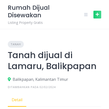
Skip
Rumah Dijual
to
Disewakan
content
Listing Property Gratis
TANAH
Tanah dijual di
Lamaru, Balikpapan
Balikpapan, Kalimantan Timur
DITAMBAHKAN PADA 02/02/2024
Detail