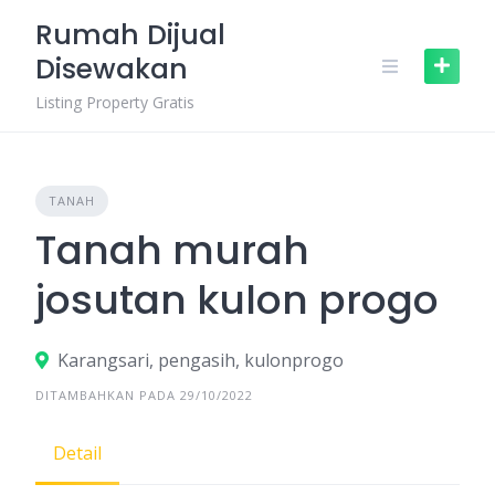
Skip
Rumah Dijual
to
Disewakan
content
Listing Property Gratis
TANAH
Tanah murah
josutan kulon progo
Karangsari, pengasih, kulonprogo
DITAMBAHKAN PADA 29/10/2022
Detail