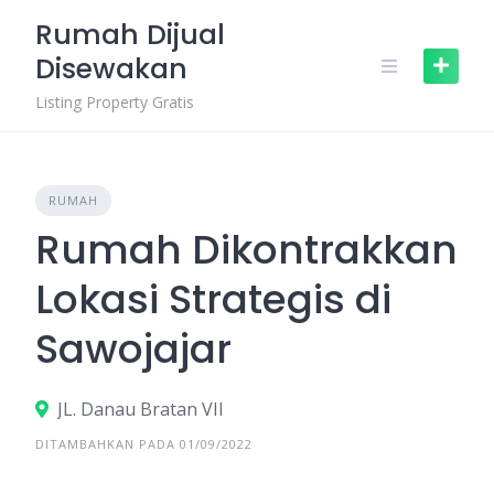
Skip
Rumah Dijual
to
Disewakan
content
Listing Property Gratis
RUMAH
Rumah Dikontrakkan
Lokasi Strategis di
Sawojajar
JL. Danau Bratan VII
DITAMBAHKAN PADA 01/09/2022